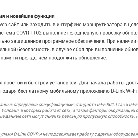
ия и новейшие функции
eb-сайт или заходить в интерфейс маршрутизатора в цел
стема COVR-1102 выполняет ежедневную проверку обновле
ьно защищенное программное обеспечение. При наличии о
льной безопасности, в случае сбоя при выполнении обно
 памяти прежде, чем продолжить обновление.
 простой и быстрой установкой. Для начала работы дост
годаря бесплатному мобильному приложению D-Link Wi-Fi д
нных определена спецификациями стандарта IEEE 802.11ac и IEEE
 Условия, в которых работает сеть, а также факторы окружающей 
ые данные сети могут снизить реальную пропускную способность. 
улями D-Link COVR и не поддерживает работу с другим оборудован