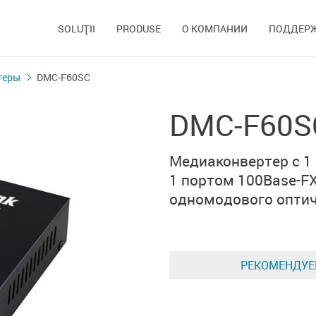
SOLUŢII
PRODUSE
О КОМПАНИИ
ПОДДЕР
теры
DMC-F60SC
DMC-F60S
Медиаконвертер с
1
1 портом 100Base-F
одномодового оптич
РЕКОМЕНДУ