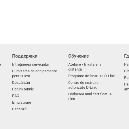
Поддержка
Обучение
Гд
e
Întreținerea serviciului
Ateliere / Învățare la
Par
distanță
Furnizarea de echipamente
Dis
pentru test
Programe de instruire D-Link
Par
Descărcări
Centre de instruire
Pa
autorizate D-Link
Forum tehnic
am
Obținerea unui certificat D-
FAQ
Link
Emulatoare
Recenzii