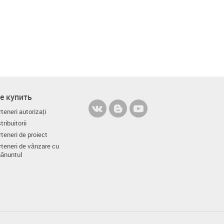
е купить
teneri autorizați
tribuitorii
teneri de proiect
rteneri de vânzare cu
ănuntul