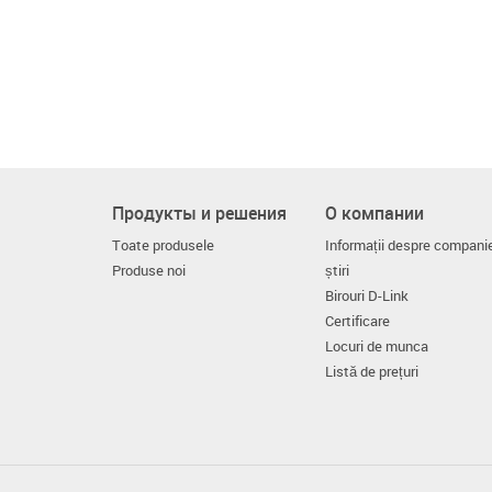
Продукты и решения
О компании
Toate produsele
Informații despre compani
Produse noi
știri
Birouri D-Link
Certificare
Locuri de munca
Listă de prețuri