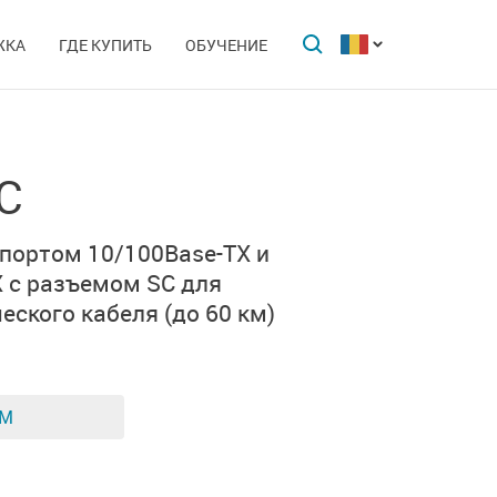
ЖКА
ГДЕ КУПИТЬ
ОБУЧЕНИЕ
C
 портом 10/100Base-TX
и
X
с
разъемом SC
для
еского кабеля
(до 60 км)
ЕМ