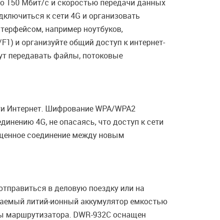
о 150 Мбит/с и скоростью передачи данных
дключиться к сети 4G и организовать
терфейсом, например ноутбуков,
F1) и организуйте общий доступ к интернет-
ут передавать файлы, потоковые
ти Интернет. Шифрование WPA/WPA2
инению 4G, не опасаясь, что доступ к сети
щищенное соединение между новым
тправиться в деловую поездку или на
жаемый литий-ионный аккумулятор емкостью
оты маршрутизатора. DWR-932С оснащен