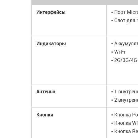
Интерфейсы
• Порт Mic
• Слот для
Индикаторы
• Аккумуля
• Wi-Fi
• 2G/3G/4G
Антенна
• 1 внутрен
• 2 внутрен
Кнопки
• Кнопка P
• Кнопка W
• Кнопка R