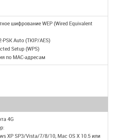
итное шифрование WEP (Wired Equivalent
-PSK Auto (TKIP/AES)
tected Setup (WPS)
ия по MAC-адресам
рта 4G
р:
ws XP SP3/Vista/7/8/10, Mac OS X 10.5 или