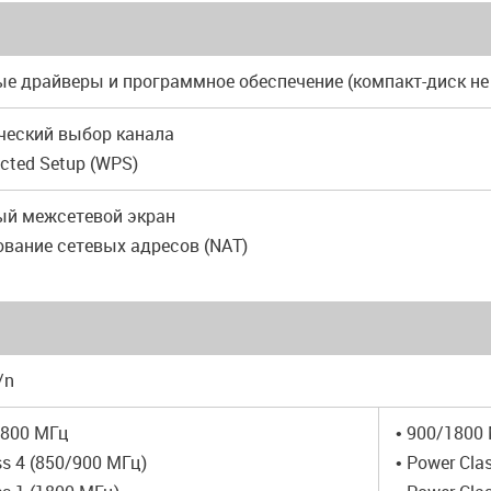
ые драйверы и программное обеспечение (компакт-диск не
ческий выбор канала
tected Setup (WPS)
ый межсетевой экран
ование сетевых адресов (NAT)
/n
1800 МГц
• 900/1800
ss 4 (850/900 МГц)
• Power Cla