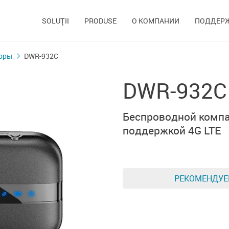
SOLUŢII
PRODUSE
О КОМПАНИИ
ПОДДЕР
оры
DWR-932C
DWR-932C
Беспроводной комп
поддержкой 4G LTE
РЕКОМЕНДУ