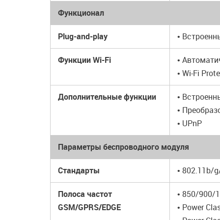
Функционал
Plug-and-play
• Встроенн
Функции Wi-Fi
• Автомати
• Wi-Fi Pro
Дополнительные функции
• Встроенн
• Преобраз
• UPnP
Параметры беспроводного модуля
Стандарты
• 802.11b/g
Полоса частот
• 850/900/
GSM/GPRS/EDGE
• Power Cla