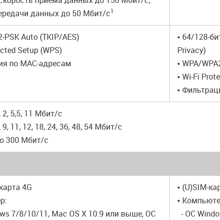
 скорость приема данных до 150 Мбит/с,
1
ередачи данных до 50 Мбит/с
-PSK Auto (TKIP/AES)
• 64/128-б
tected Setup (WPS)
Privacy)
ия по MAC-адресам
• WPA/WPA2
• Wi-Fi Pro
• Фильтрац
, 2, 5,5, 11 Мбит/с
, 9, 11, 12, 18, 24, 36, 48, 54 Мбит/с
до 300 Мбит/с
-карта 4G
• (U)SIM-ка
р:
• Компьюте
ws 7/8/10/11, Mac OS X 10.9 или выше, ОС
- ОС Windo