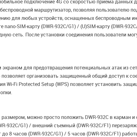
обильное подключение 4G со скоростью приема данных д
 беспроводной маршрутизатор, позволяя пользователю по
ению для любых устройств, оснащенных беспроводным ин
 nano-SIM-карту (DWR-932C/G1) / (U)SIM-карту (DWR-932C/
ную сеть. После установки соединения пользователи мог
экраном для предотвращения потенциальных атак из се
 позволяет организовать защищенный общий доступ к соед
гия Wi-Fi Protected Setup (WPS) позволяет установить за
опки.
размером, можно просто положить DWR-932C в карман и о
WR-932C/G1) / внешний съемный (DWR-932C/F1) перезаря
ет до 8 часов (DWR-932C/G1) / 5 часов (DWR-932C/F1) раб