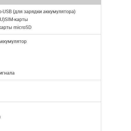
ro-USB (для зарядки аккумулятора)
 (U)SIM-карты
 карты microSD
Аккумулятор
сигнала
я