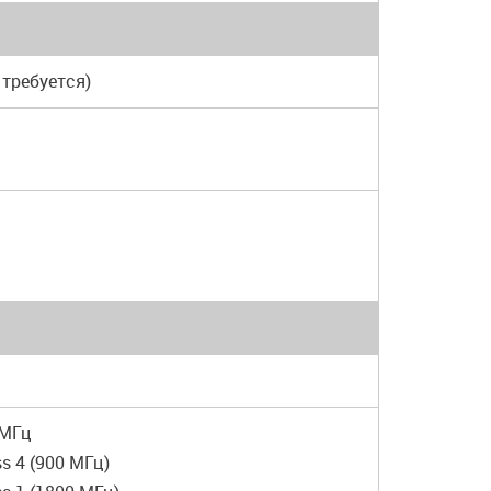
 требуется)
 МГц
ss 4 (900 МГц)