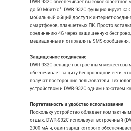
DWR-932C обеспечивает высокоскоростное м
1
до 50 Мбит/с
. DWR-932C функционирует как
мобильный общий доступ к интернет-соедин
смартфонов, планшетных ПК. Просто вставьте
соединению 4G через защищенную беспровод
медиаданные и отправлять SMS-сообщения.
Защищенное соединение
DWR-932C оснащен встроенным межсетевым 
обеспечивает защиту беспроводной сети, что
получат посторонние пользователи. Техноло
устройством и DWR-932C одним нажатием кн
Портативность и удобство использования
Поскольку устройство обладает компактным 
отдых. DWR-932C использует встроенный (D
2000 мА·ч, один заряд которого обеспечива