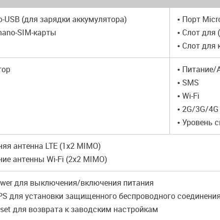
ro-USB (для зарядки аккумулятора)
• Порт Mic
 nano-SIM-карты
• Слот для
• Слот для
тор
• Питание/
• SMS
• Wi-Fi
• 2G/3G/4G
• Уровень 
няя антенна LTE (1x2 MIMO)
ние антенны Wi-Fi (2x2 MIMO)
ower для выключения/включения питания
PS для установки защищенного беспроводного соединени
eset для возврата к заводским настройкам