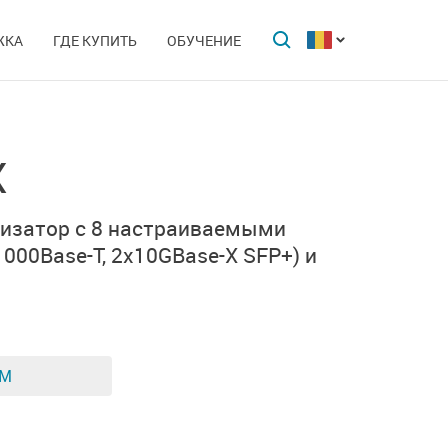
ЖКА
ГДЕ КУПИТЬ
ОБУЧЕНИЕ
X
тизатор
с 8 настраиваемыми
1000Base-T,
2x10GBase-X SFP+)
и
ЕМ