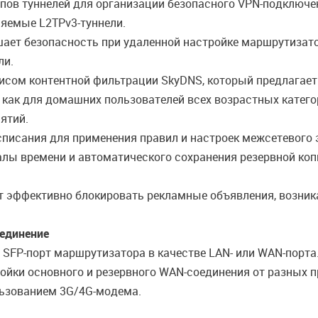
 туннелей для организации безопасного VPN-подключения: 
вляемые L2TPv3-туннели.
ает безопасность при удаленной настройке маршрутизато
ли.
исом контентной фильтрации SkyDNS, который предлагает
 как для домашних пользователей всех возрастных катего
ятий.
списания для применения правил и настроек межсетевого 
алы времени и автоматического сохранения резервной коп
 эффективно блокировать рекламные объявления, возник
единение
и SFP-порт маршрутизатора в качестве LAN- или WAN-порт
ройки основного и резервного WAN-соединения от разных 
льзованием 3G/4G-модема.