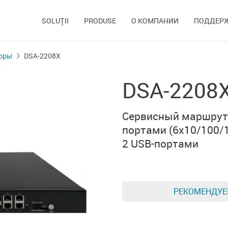
SOLUŢII
PRODUSE
О КОМПАНИИ
ПОДДЕР
оры
DSA-2208X
DSA-2208
Сервисный маршру
портами
(6x10/100/
2 USB-портами
РЕКОМЕНДУ