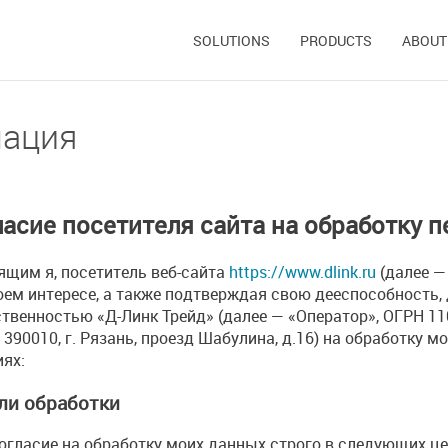
SOLUTIONS
PRODUCTS
ABOUT
мация
ласие посетителя сайта на обработку 
ящим я, посетитель веб-сайта
https://www.dlink.ru
(далее —
воем интересе, а также подтверждая свою дееспособность,
ственностью «Д-Линк Трейд» (далее — «Оператор», ОГРН 1
 390010, г. Рязань, проезд Шабулина, д.16) на обработку
иях:
ели обработки
огласие на обработку моих данных строго в следующих це