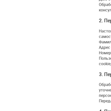
Обраб
консу
2. П
Насто
самос
Фамили
Адрес
Номер
Польз
cookie
3. П
Обрабо
уточне
персон
Переда