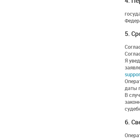
4. П
госуд
Федер
5. С
Согла
Согла
Я увед
заявл
suppor
Опера
даты 
В слу
закон
судебн
6. С
Операт