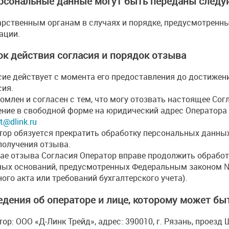
ерсональные данные могут быть переданы следу
арственным органам в случаях и порядке, предусмотренн
ации.
рок действия согласия и порядок отзыва
сие действует с момента его предоставления до достижен
сия.
омлен и согласен с тем, что могу отозвать настоящее Со
ение в свободной форме на юридический адрес Оператора 
t@dlink.ru
тор обязуется прекратить обработку персональных данных 
получения отзыва.
чае отзыва Согласия Оператор вправе продолжить обработк
ных оснований, предусмотренных Федеральным законом №
ого акта или требований бухгалтерского учета).
ведения об операторе и лице, которому может бы
ор: ООО «Д-Линк Трейд», адрес: 390010, г. Рязань, проезд 