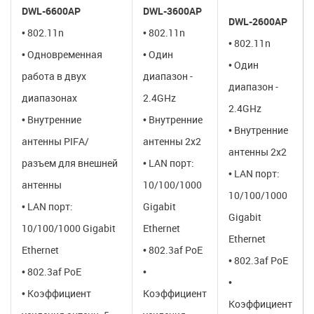
DWL-6600AP
DWL-3600AP
DWL-2600AP
• 802.11n
• 802.11n
• 802.11n
• Одновременная
• Один
• Один
работа в двух
диапазон -
диапазон -
диапазонах
2.4GHz
2.4GHz
• Внутренние
• Внутренние
• Внутренние
антенны PIFA/
антенны 2х2
антенны 2х2
разъем для внешней
• LAN порт:
• LAN порт:
антенны
10/100/1000
10/100/1000
• LAN порт:
Gigabit
Gigabit
10/100/1000 Gigabit
Ethernet
Ethernet
Ethernet
• 802.3af PoE
• 802.3af PoE
• 802.3af PoE
•
•
• Коэффициент
Коэффициент
Коэффициент