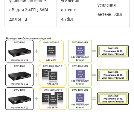
усиления антенн: 5
усиления
усиления
dBi для 2.4ГГц, 6dBi
антенн:
антенн: 3dBi
для 5ГГц
4,7dBi