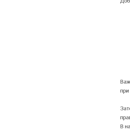
Доб
Важ
при
Зат
пра
В н