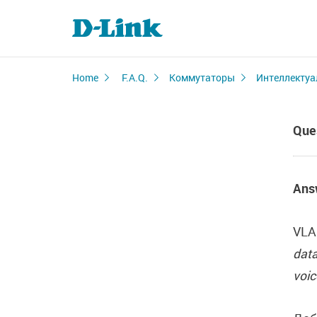
Home
F.A.Q.
Коммутаторы
Интеллектуа
Que
Ans
VLA
data
voic