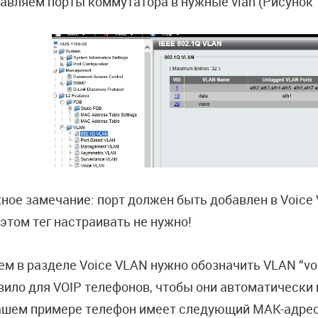
авляем порты коммутатора в нужные vlan (Рисунок 1
ное замечание: порт должен быть добавлен в Voice 
 этом тег настраивать не нужно!
ем в разделе Voice VLAN нужно обозначить VLAN “vo
вило для VOIP телефонов, чтобы они автоматически 
ашем примере телефон имеет следующий MAK-адре