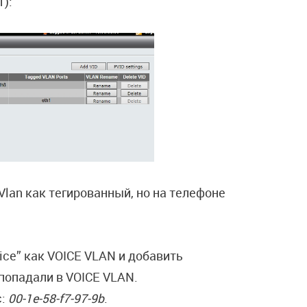
):
Vlan как тегированный, но на телефоне
ice” как VOICE VLAN и добавить
попадали в VOICE VLAN.
с:
00-1e-58-f7-97-9b
.