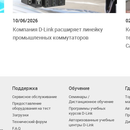
0
10/06/2026
К
Компания D-Link расширяет линейку
т
промышленных коммутаторов
С
Поддержка
Обучение
Гд
Сервисное обслуживание
Семинары /
То
Дистанционное обучение
ма
Предоставление
оборудования на тест
Программы учебных
Ав
курсов D-Link
Загрузки
Пр
Авторизованные учебные
Технический форум
Ди
центры D-Link
F.A.Q