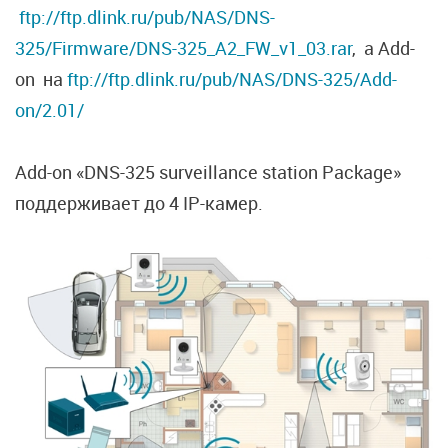
ftp://ftp.dlink.ru/pub/NAS/DNS-
325/Firmware/DNS-325_A2_FW_v1_03.rar
, а Add-
on на
ftp://ftp.dlink.ru/pub/NAS/DNS-325/Add-
on/2.01/
Add-on «DNS-325 surveillance station Package»
поддерживает до 4 IP-камер.