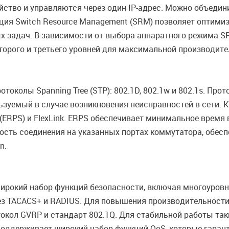
йство и управляются через один IP-адрес. Можно объедини
ункция Switch Resource Management (SRM) позволяет оптим
 задач. В зависимости от выбора аппаратного режима SRM
торого и третьего уровней для максимальной производит
околы Spanning Tree (STP): 802.1D, 802.1w и 802.1s. Про
зуемый в случае возникновения неисправностей в сети. К
ng (ERPS) и FlexLink. ERPS обеспечивает минимальное врем
вость соединения на указанных портах коммутатора, обесп
n.
рокий набор функций безопасности, включая многоуровне
рез TACACS+ и RADIUS. Для повышения производительности
кол GVRP и стандарт 802.1Q. Для стабильной работы таких
оддерживает широкий набор функций QoS, которые гарант