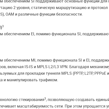
 обеспечением SI поддерживают основные функции для п
тацию 2 уровня, статическую маршрутизацию и протокол 
QoS), OAM и различные функции безопасности.
1
I)
обеспечением EI, помимо функционала SI, поддерживают 
 обеспечением MI, помимо функционала SI и EI, поддер
ов, включая IS-IS и MPLS L2/L3 VPN. Благодаря механизм
ьзуемых для прокладки туннеля MPLS (PPTP, L2TP, PPPoE и 
а и манипулировать трафиком.
3
ехнологию стекирования
, позволяющую создавать единый
печивает масштабируемость сети. При этом упрощается уп