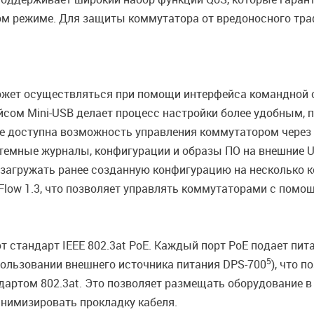
ом режиме. Для защиты коммутатора от вредоносного тра
жет осуществляться при помощи интерфейса командной стр
йсом Mini-USB делает процесс настройки более удобным, 
же доступна возможность управления коммутатором через 
стемные журналы, конфигурации и образы ПО на внешние U
ь загружать ранее созданную конфигурацию на несколько 
low 1.3, что позволяет управлять коммутаторами с помо
 стандарт IEEE 802.3at PoE. Каждый порт PoE подает пи
5
пользовании внешнего источника питания DPS-700
), что 
дартом 802.3at. Это позволяет размещать оборудование 
инимизировать прокладку кабеля.