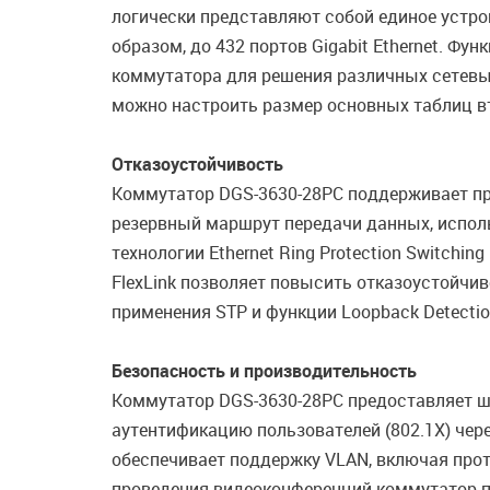
логически представляют собой единое устро
образом, до 432 портов Gigabit Ethernet. Ф
коммутатора для решения различных сетевых
можно настроить размер основных таблиц в
Отказоустойчивость
Коммутатор DGS-3630-28PC поддерживает прот
резервный маршрут передачи данных, исполь
технологии Ethernet Ring Protection Switchi
FlexLink позволяет повысить отказоустойчи
применения STP и функции Loopback Detectio
Безопасность и производительность
Коммутатор DGS-3630-28PC предоставляет ши
аутентификацию пользователей (802.1X) че
обеспечивает поддержку VLAN, включая прото
проведения видеоконференций коммутатор п