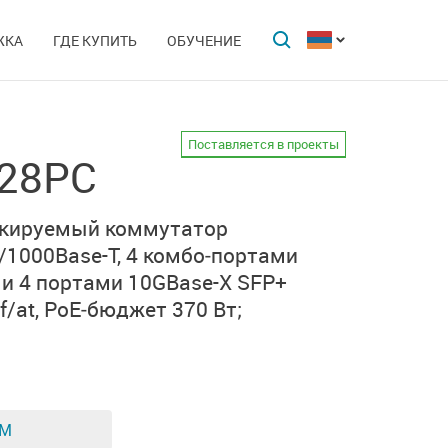
ЖКА
ГДЕ КУПИТЬ
ОБУЧЕНИЕ
Поставляется в проекты
-28PC
екируемый коммутатор
/1000Base-T
,
4 комбо‑портами
и
4 портами
10GBase-X SFP+
f/at
,
PoE‑бюджет 370 Вт;
ЕМ