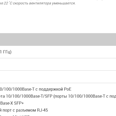
же 22 ̊C скорость вентилятора уменьшается.
1 ГГц)
10/100/1000Base-T с поддержкой PoE
рта 10/100/1000Base-T/SFP (порты 10/100/1000Base-T с по
GBase-X SFP+
й порт с разъемом RJ-45