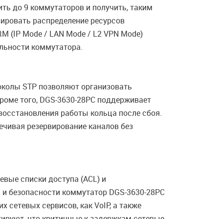
ть до 9 коммутаторов и получить, таким
изировать распределение ресурсов
 (IP Mode / LAN Mode / L2 VPN Mode)
ельности коммутатора.
токолы STP позволяют организовать
роме того, DGS-3630-28PC поддерживает
я восстановления работы кольца после сбоя.
ечивая резервирование каналов без
вые списки доступа (ACL) и
 и безопасности коммутатор DGS-3630-28PC
 сетевых сервисов, как VoIP, а также
ируют, что критичные к задержкам сетевые