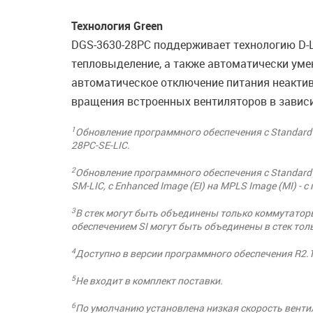
Технология Green
DGS-3630-28PC поддерживает технологию D-L
тепловыделение, а также автоматически уме
автоматическое отключение питания неактив
вращения встроенных вентиляторов в зависи
1
Обновление программного обеспечения с Standard 
28PC-SE-LIC.
2
Обновление программного обеспечения с Standard
SM-LIC, с Enhanced Image (EI) на MPLS Image (MI) 
3
В стек могут быть объединены только коммутато
обеспечением SI могут быть объединены в стек то
4
Доступно в версии программного обеспечения R2.1
5
Не входит в комплект поставки.
6
По умолчанию установлена низкая скорость вентил