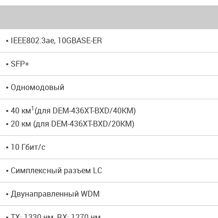
• IEEE802.3ae, 10GBASE-ER
• SFP+
• Одномодовый
1
• 40 км
(для DEM-436XT-BXD/40KM)
• 20 км (для DEM-436XT-BXD/20KM)
• 10 Гбит/с
• Симплексный разъем LC
• Двунаправленный WDM
• TX: 1330 нм, RX: 1270 нм