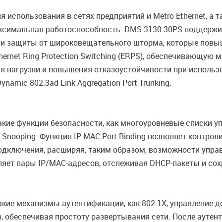
использования в сетях предприятий и Metro Ethernet, а 
ксимальная работоспособность. DMS-3130-30PS поддержива
on и защиты от широковещательного шторма, которые повы
ernet Ring Protection Switching (ERPS), обеспечивающую
ния нагрузки и повышения отказоустойчивости при исполь
amic 802.3ad Link Aggregation Port Trunking.
ие функции безопасности, как многоуровневые списки уп
 Snooping. Функция IP-MAC-Port Binding позволяет контро
а подключения, расширяя, таким образом, возможности упр
яет пары IP/MAC-адресов, отслеживая DHCP-пакеты и сохр
ие механизмы аутентификации, как 802.1X, управление д
, обеспечивая простоту развертывания сети. После аутен