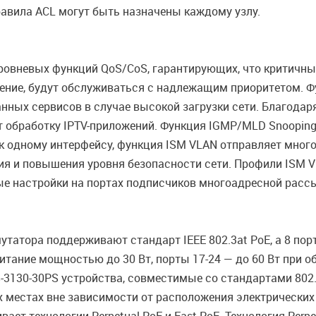
равила ACL могут быть назначены каждому узлу.
овневых функций QoS/CoS, гарантирующих, что критичные
дение, будут обслуживаться с надлежащим приоритетом. Ф
нных сервисов в случае высокой загрузки сети. Благода
 обработку IPTV-приложений. Функция IGMP/MLD Snooping
к одному интерфейсу, функция ISM VLAN отправляет много
ия и повышения уровня безопасности сети. Профили ISM 
ые настройки на портах подписчиков многоадресной расс
утатора поддерживают стандарт IEEE 802.3at PoE, а 8 по
питание мощностью до 30 Вт, порты 17-24 — до 60 Вт при 
3130-30PS устройства, совместимые со стандартами 802.3
 местах вне зависимости от расположения электрических