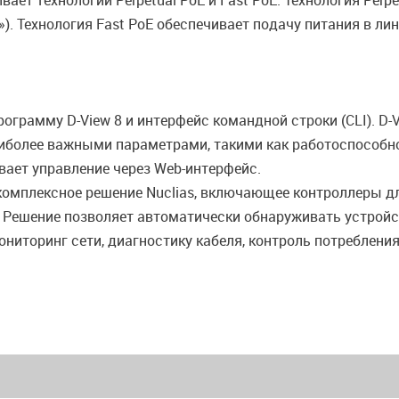
ает технологии Perpetual PoE и Fast PoE. Технология Perp
). Технология Fast PoE обеспечивает подачу питания в ли
грамму D-View 8 и интерфейс командной строки (CLI). D-V
аиболее важными параметрами, такими как работоспособно
ает управление через Web-интерфейс.
комплексное решение Nuclias, включающее контроллеры дл
Решение позволяет автоматически обнаруживать устройст
ониторинг сети, диагностику кабеля, контроль потреблен