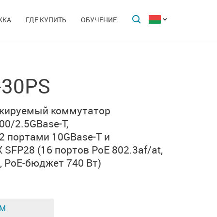
ЖКА
ГДЕ КУПИТЬ
ОБУЧЕНИЕ
-30PS
екируемый коммутатор
00/2.5GBase-T,
2 портами 10GBase-T
и
X SFP28
(16 портов PoE 802.3af/at,
,
PoE-бюджет 740 Вт)
ЕМ