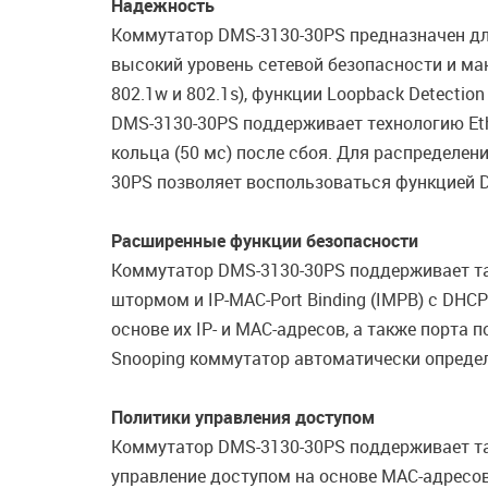
Надежность
Коммутатор DMS-3130-30PS предназначен для 
высокий уровень сетевой безопасности и ма
802.1w и 802.1s), функции Loopback Detecti
DMS-3130-30PS поддерживает технологию Eth
кольца (50 мс) после сбоя. Для распределе
30PS позволяет воспользоваться функцией Dyn
Расширенные функции безопасности
Коммутатор DMS-3130-30PS поддерживает так
штормом и IP-MAC-Port Binding (IMPB) с DHCP
основе их IP- и MAC-адресов, а также порт
Snooping коммутатор автоматически определ
Политики управления доступом
Коммутатор DMS-3130-30PS поддерживает так
управление доступом на основе MAC-адресов