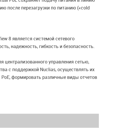
etual PoE сохраняет подачу питания в линию
нию после перезагрузки по питанию («cold
iew 8 является системой сетевого
сть, надежность, гибкость и безопасность.
я централизованного управления сетью,
ва c поддержкой Nuclias, осуществлять их
ия PoE, формировать различные виды отчетов