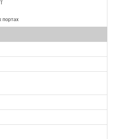
-T
х портах