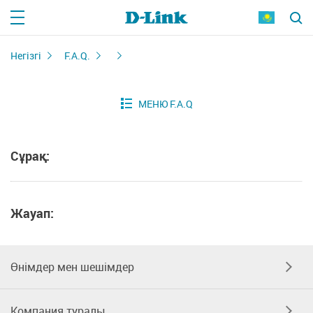
Негізгі
F.A.Q.
Сұрақ:
Жауап:
Өнімдер мен шешімдер
Компания туралы