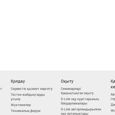
Қолдау
Оқыту
Қа
к
ат
Сервистік қызмет көрсету
Семинарлар/
Қашықтықтан оқыту
Ав
Тестке жабдықтарды
се
ұсыну
D-Link оқу курстарының
бағдарламалары
Ди
Жүктемелер
D-Link авторландырылған
Жо
Техникалық форум
оқу орталықтары