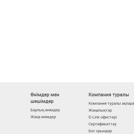
Өнімдер мен
Компания туралы
шешімдер
Компания туралы ақпар
Барлық өнімдер
Жаңалықтар
Жаңа өнімдер
D-Link офистері
Сертификаттау
Бос орындар