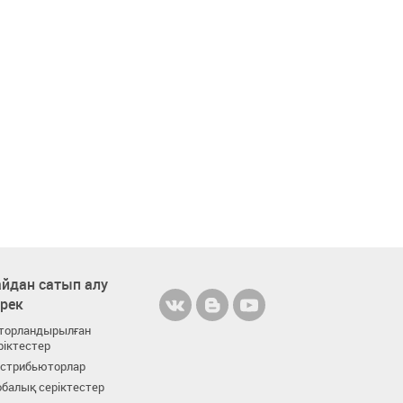
йдан сатып алу
ерек
торландырылған
ріктестер
стрибьюторлар
балық серіктестер