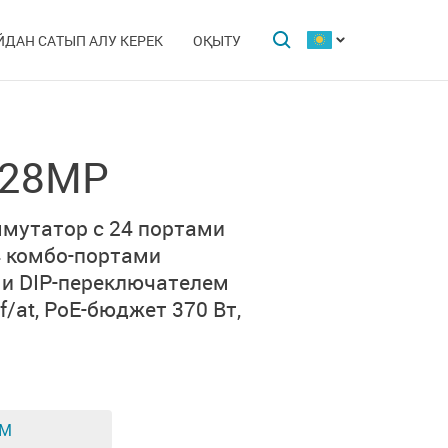
ЙДАН САТЫП АЛУ КЕРЕК
ОҚЫТУ
-28MP
ммутатор с
24 портами
4 комбо-портами
и
DIP-переключателем
/at,
PoE-бюджет 370 Вт,
ЕМ