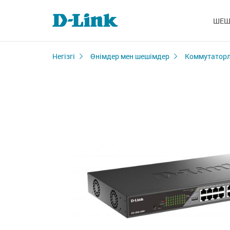
ШЕШ
Негізгі
Өнімдер мен шешімдер
Коммутатор