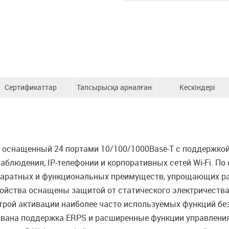
Сертификаттар
Тапсырысқа арналған
Кескіндері
ақпарат
оснащенный 24 портами 10/100/1000Base-T с поддержкой 
блюдения, IP-телефонии и корпоративных сетей Wi-Fi. По
аратных и функциональных преимуществ, упрощающих ра
ойства оснащены защитой от статического электричества 
рой активации наиболее часто используемых функций без
вана поддержка ERPS и расширенные функции управления и