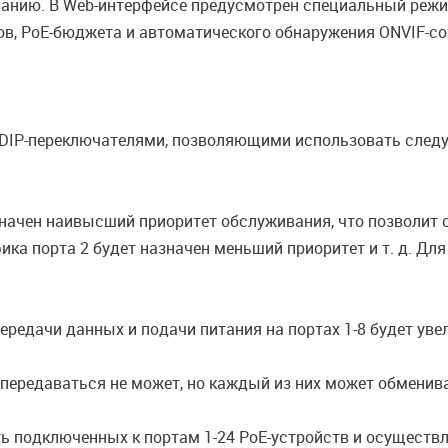
списанию. В Web-интерфейсе предусмотрен специальный ре
в, PoE-бюджета и автоматического обнаружения ONVIF-со
IP-переключателями, позволяющими использовать следующ
значен наивысший приоритет обслуживания, что позволит 
ика порта 2 будет назначен меньший приоритет и т. д. Дл
редачи данных и подачи питания на портах 1-8 будет уве
 передаваться не может, но каждый из них может обменив
ть подключенных к портам 1-24 PoE-устройств и осуществ