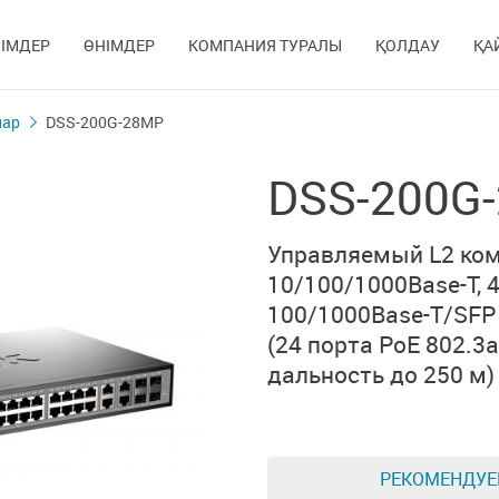
ІМДЕР
ӨНІМДЕР
КОМПАНИЯ ТУРАЛЫ
ҚОЛДАУ
ҚА
лар
DSS-200G-28MP
DSS-200G
Управляемый L2 ко
10/100/1000Base-T,
100/1000Base-T/SFP
(24 порта PoE 802.3af
дальность до 250 м)
РЕКОМЕНДУ