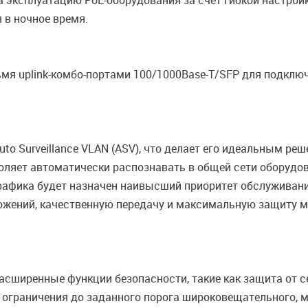
 эксплуатацию PoE-оборудования за счет гибкой настройк
 в ночное время.
я uplink-комбо-портами 100/1000Base-T/SFP для подключ
o Surveillance VLAN (ASV), что делает его идеальным ре
ляет автоматически распознавать в общей сети оборудов
рафика будет назначен наивысший приоритет обслуживания
ожений, качественную передачу и максимальную защиту м
сширенные функции безопасности, такие как защита от с
ограничения до заданного порога широковещательного, м