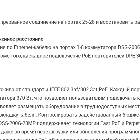
рерванное соединение на портах 25-28 и восстановить ра
ченное расстояние
ия по Ethernet-кабелю на портах 1-8 коммутатора DSS-200
оме того, каскадное подключение PoE-повторителей DPE-3
рживают стандарты IEEE 802.3af/802.3at PoE. Каждый по
тора 370 Вт, что позволяет пользователям подключать 
позволяет размещать оборудование в труднодоступных мес
рокладку кабеля. Контролировать задействованный бюдже
 DSS-200G-28MP поддерживает технологии Fast PoE и Perp
даже во время перезагрузки или обновления программног