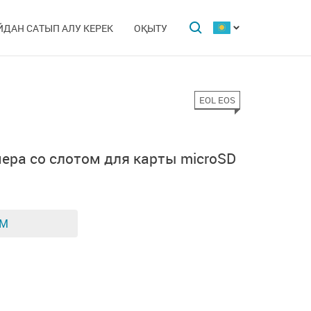
ЙДАН САТЫП АЛУ КЕРЕК
ОҚЫТУ
EOL EOS
мера со слотом для карты microSD
ЕМ