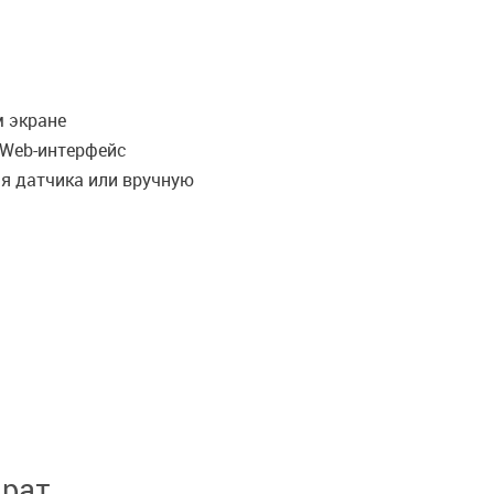
м экране
 Web-интерфейс
ия датчика или вручную
арат