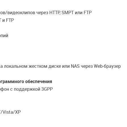
тов/видеоклипов через HTTP, SMPT или FTP
 и FTP
опий
на локальном жестком диске или NAS через Web-браузер
ограммного обеспечения
лефон с поддержкой 3GPP
7/Vista/XP