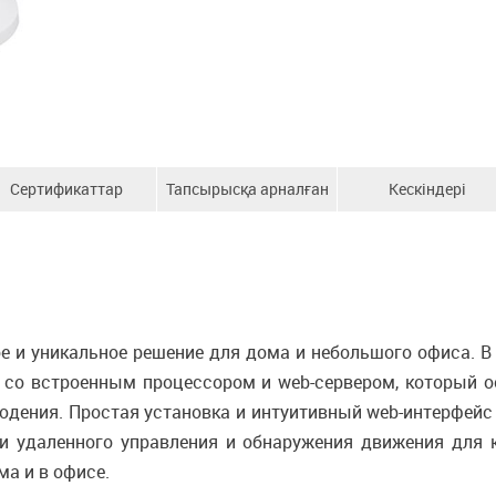
Сертификаттар
Тапсырысқа арналған
Кескіндері
ақпарат
е и уникальное решение для дома и небольшого офиса. В
 со встроенным процессором и web-сервером, который о
дения. Простая установка и интуитивный web-интерфейс 
и удаленного управления и обнаружения движения для 
а и в офисе.