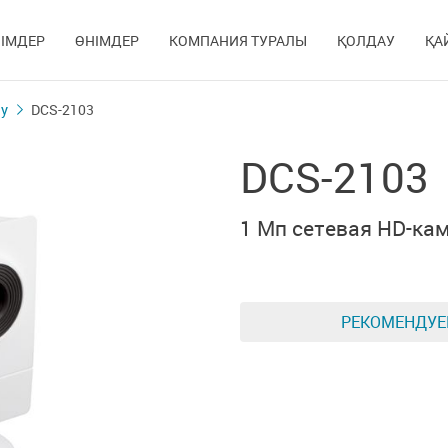
ІМДЕР
ӨНІМДЕР
КОМПАНИЯ ТУРАЛЫ
ҚОЛДАУ
ҚА
у
DCS-2103
DCS-2103
1 Мп сетевая HD-ка
РЕКОМЕНДУ