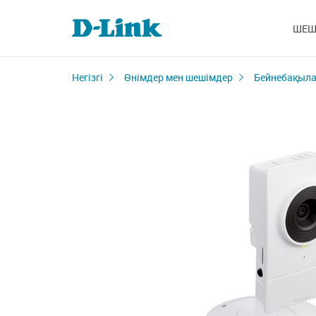
ШЕШ
Негізгі
Өнімдер мен шешімдер
Бейнебақыла