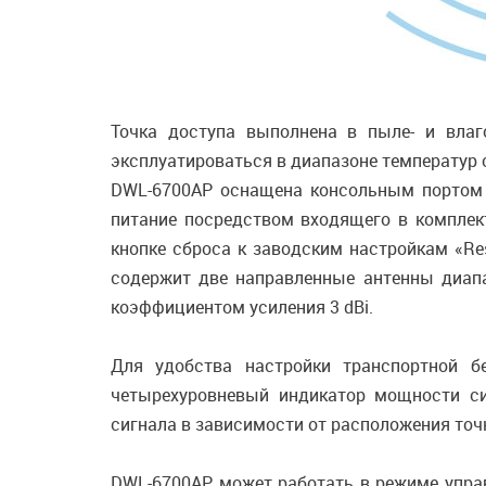
Точка доступа выполнена в пыле- и влаг
эксплуатироваться в диапазоне температур о
DWL-6700AP оснащена консольным портом R
питание посредством входящего в комплект
кнопке сброса к заводским настройкам «Re
содержит две направленные антенны диапа
коэффициентом усиления 3 dBi.
Для удобства настройки транспортной б
четырехуровневый индикатор мощности си
сигнала в зависимости от расположения точ
DWL-6700AP может работать в режиме упра