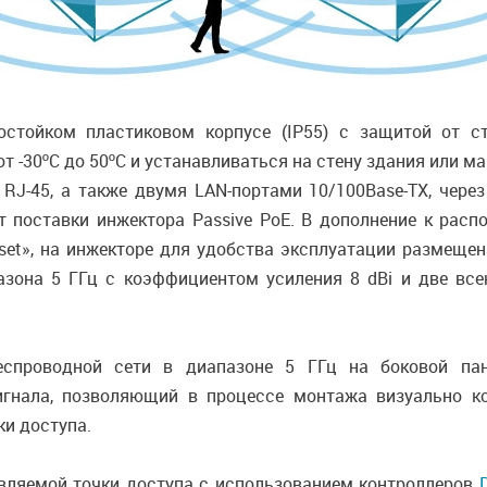
остойком пластиковом корпусе (IP55) с защитой от ст
т -30ºС до 50ºС и устанавливаться на стену здания или ма
J-45, а также двумя LAN-портами 10/100Base-TX, через
 поставки инжектора Passive PoE. В дополнение к рас
set», на инжекторе для удобства эксплуатации размеще
зона 5 ГГц с коэффициентом усиления 8 dBi и две все
еспроводной сети в диапазоне 5 ГГц на боковой п
гнала, позволяющий в процессе монтажа визуально к
ки доступа.
вляемой точки доступа с использованием контроллеров