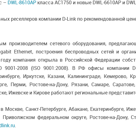
ac –
DWL-8610AP
класса AC1750 и новые DWL-6610AP и DWL
ных реселлеров компании D-Link по рекомендованной цене
ым производителем сетевого оборудования, предлага
Gigabit Ethernet, построения беспроводных сетей и орг
2 году компания открыла в Российской Федерации собс
 9001-2008 (ISO 9001:2008). В РФ офисы компании D-L
ринбурге, Иркутске, Казани, Калининграде, Кемерово, К
ге, Перми, Ростове-на-Дону, Рязани, Самаре, Саратове,
нске, Ижевске и Кирове работают региональные представит
 Москве, Санкт-Петербурге, Абакане, Екатеринбурге, Иже
, Приволжском федеральном округе, Ростове-на-Дону, С
dlink.ru
.