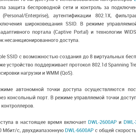
упа защита беспроводной сети и контроль за подключ
ersonal/Enterprise), аутентификации 802.1X, фильт
тключения широковещания SSID. В режиме управляемой
даптивного портала (Captive Portal) и технологии WI
ок несанкционированного доступа.
ple SSID с возможностью создания до 8 виртуальных бесп
кже устройство поддерживает протокол 802.1d Spanning Tr
нсировки нагрузки и WMM (QoS).
ежиме автономной точки доступа осуществляются пос
рез консольный порт. В режиме управляемой точки досту
 контроллеров.
ступа в настоящее время включает
DWL-2600AP
и
DWL-
0 Мбит/с, двухдиапазонную
DWL-6600AP
с общей скорость