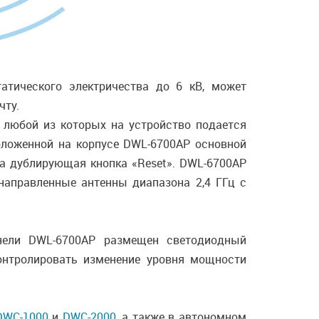
атического электричества до 6 кВ, может
чту.
 любой из которых на устройство подается
положенной на корпусе DWL-6700AP основной
на дублирующая кнопка «Reset». DWL-6700AP
направленные антенны диапазона 2,4 ГГц с
анели DWL-6700AP размещен светодиодный
онтролировать изменение уровня мощности
DWC-1000
и
DWC-2000
, а также в автономном