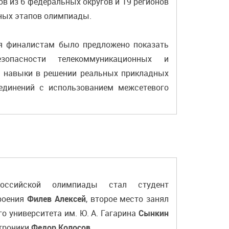
в из 6 федеральных округов и 19 регионов
чных этапов олимпиады.
я финалистам было предложено показать
опасности телекоммуникационных и
 навыки в решении реальных прикладных
единений с использованием межсетевого
оссийской олимпиады стал студент
троения
Филев Алексей
, второе место занял
о университета им. Ю. А. Гагарина
Сынкин
ктроники
Федор Колосов
.