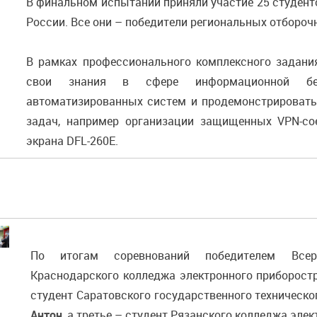
В финальном испытании приняли участие 25 студенто
России. Все они – победители региональных отборо
В рамках профессионального комплексного задани
свои знания в сфере информационной без
автоматизированных систем и продемонстрировать
задач, например организации защищенных VPN-со
экрана DFL-260E.
По итогам соревнований победителем Всер
Краснодарского колледжа электронного приборос
студент Саратовского государственного техническог
Антон
, а третье – студент Рязанского колледжа эле