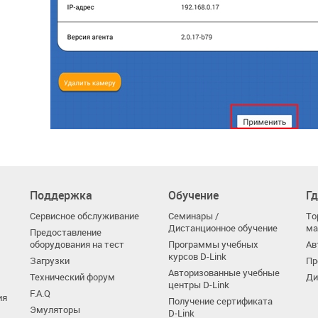
Поддержка
Обучение
Гд
Сервисное обслуживание
Семинары /
То
Дистанционное обучение
ма
Предоставление
оборудования на тест
Программы учебных
Ав
курсов D-Link
Загрузки
Пр
Авторизованные учебные
Технический форум
Ди
центры D-Link
F.A.Q
ия
Получение сертификата
Эмуляторы
D‑Link