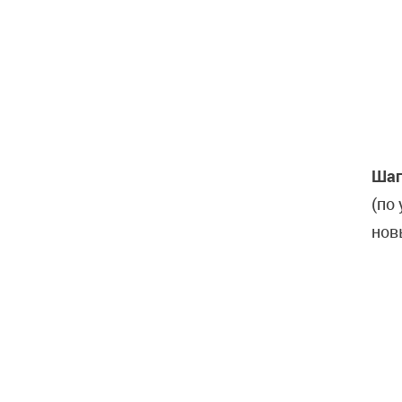
Шаг
(по
нов