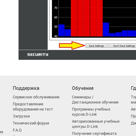
Поддержка
Обучение
Гд
Сервисное обслуживание
Семинары /
То
Дистанционное обучение
ма
Предоставление
оборудования на тест
Программы учебных
Ав
курсов D-Link
Загрузки
Пр
Авторизованные учебные
Технический форум
Ди
центры D-Link
F.A.Q
ия
Получение сертификата