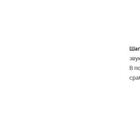
Шаг
зву
В п
сра