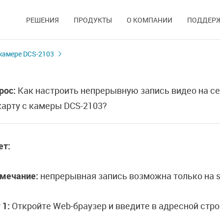
РЕШЕНИЯ
ПРОДУКТЫ
О КОМПАНИИ
ПОДДЕР
камере DCS-2103
рос:
Как настроить непрерывную запись видео на се
карту с камеры DCS-2103?
ет:
мечание:
непрерывная запись возможна только на s
 1:
Откройте Web-браузер и введите в адресной стр