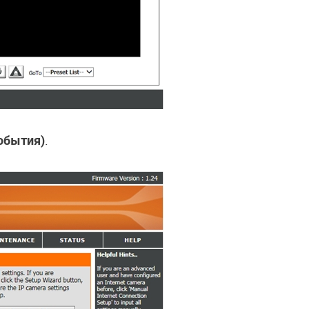
события)
.