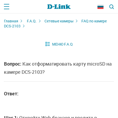
Главная
F.A.Q.
Сетевые камеры
FAQ по камере
DCS-2103
Вопрос:
Как отформатировать карту microSD на
камере DCS-2103?
Ответ:
Шаг 1:
Откройте Web-браузер и введите в