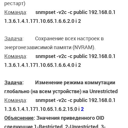
рестарт)
Команда
:
snmpset
-v2c -c public 192.168.0.1
1.3.6.1.4.1.171.10.65.1.6.6.2.0 i 2
Задача
: Сохранение всех настроек в
энергонезависимой памяти (NVRAM).
Команда
:
snmpset
-v2c -c public 192.168.0.1
1.3.6.1.4.1.171.10.65.1.6.6.4.0 i 2
Задача
: Изменение режима коммутации
глобально (на всем устройстве) на Unrestricted
Команда
:
snmpset
-v2c -c public
192.168.0.1
1.3.6.1.4.1.171.10.65.1.6.2.15.0 i
2
Объяснение
:
Значения приведенного OID
следующие 1-Restricted, 2-Unrestricted, 3-