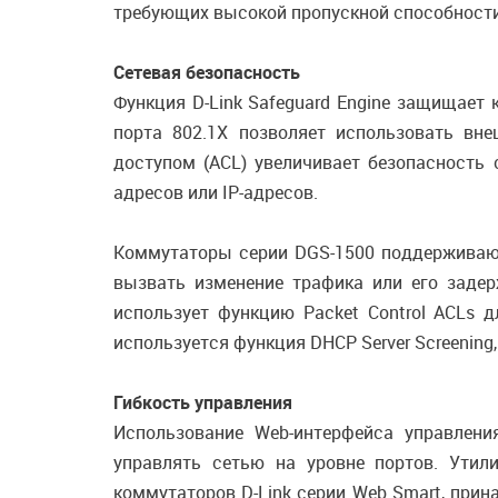
требующих высокой пропускной способности
Сетевая безопасность
Функция D-Link Safeguard Engine защищает
порта 802.1X позволяет использовать вн
доступом (ACL) увеличивает безопасность
адресов или IP-адресов.
Коммутаторы серии DGS-1500 поддерживают
вызвать изменение трафика или его заде
использует функцию Packet Control ACLs 
используется функция DHCP Server Screeni
Гибкость управления
Использование Web-интерфейса управлени
управлять сетью на уровне портов. Утил
коммутаторов D-Link серии Web Smart, прин