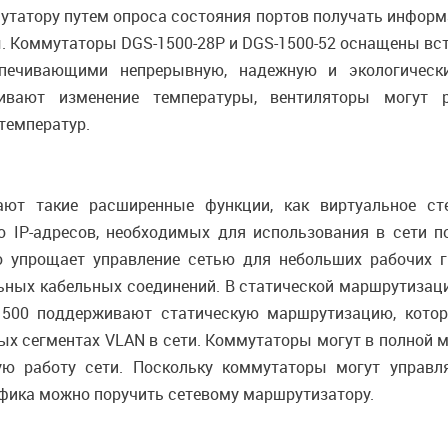
утатору путем опроса состояния портов получать информа
. Коммутаторы DGS-1500-28P и DGS-1500-52 оснащены в
спечивающими непрерывную, надежную и экологическ
живают изменение температуры, вентиляторы могут 
температур.
ют такие расширенные функции, как виртуальное сте
о IP-адресов, необходимых для использования в сети п
то упрощает управление сетью для небольших рабочих 
ных кабельных соединений. В статической маршрутизац
1500 поддерживают статическую маршрутизацию, котор
ых сегментах VLAN в сети. Коммутаторы могут в полной 
ю работу сети. Поскольку коммутаторы могут управля
фика можно поручить сетевому маршрутизатору.