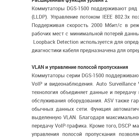
Расширенные функции уровня 2
Коммутаторы DGS-1500 поддерживают ряд функ
(LLDP). Управление потоком IEEE 802.3x 
Поддерживая скорость 2000 Мбит/с в реж
рабочих мест с минимальной потерей данны
Loopback Detection используется для опред
диагностики кабеля предназначена для опред
VLAN и управление полосой пропускания
Коммутаторы серии DGS-1500 поддерживают 
VoIP и видеонаблюдения. Auto Surveillanc
технология объединяет данные и передачу
обслуживания оборудования. ASV также гар
обычных данных сети. Функция автоматич
выделенную VLAN. Благодаря максимально
передачу VoIP-трафика. Кроме того, DSCP м
управления полосой пропускания позвол