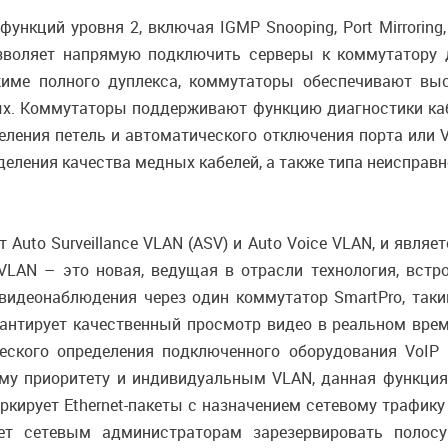
ций уровня 2, включая IGMP Snooping, Port Mirroring, Sp
позволяет напрямую подключить серверы к коммутатору
име полного дуплекса, коммутаторы обеспечивают вы
х. Коммутаторы поддерживают функцию диагностики каб
еления петель и автоматического отключения порта или 
еления качества медных кабелей, а также типа неисправн
Auto Surveillance VLAN (ASV) и Auto Voice VLAN, и явля
e VLAN – это новая, ведущая в отрасли технология, встр
 видеонаблюдения через один коммутатор SmartPro, так
антирует качественный просмотр видео в реальном вре
еского определения подключенного оборудования VoIP 
му приоритету и индивидуальным VLAN, данная функция
аркирует Ethernet-пакеты с назначением сетевому трафику
яет сетевым администраторам зарезервировать полосу