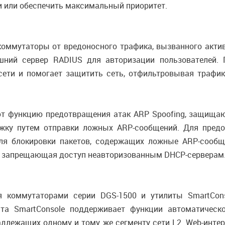
 или обеспечить максимальный приоритет.
 коммутаторы от вредоносного трафика, вызванного акти
ешний сервер RADIUS для авторизации пользователей. 
 сети и помогает защитить сеть, отфильтровывая трафи
 функцию предотвращения атак ARP Spoofing, защищающу
ржку путем отправки ложных ARP-сообщений. Для пред
для блокировки пакетов, содержащих ложные ARP-сооб
ng, запрещающая доступ неавторизованным DHCP-серверам
я коммутаторами серии DGS-1500 и утилиты SmartCon
ита SmartConsole поддерживает функции автоматическ
адлежащих одному и тому же сегменту сети L2. Web-инте