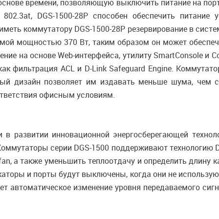
 основе времени, позволяющую выключить питание на порт
 802.3at, DGS-1500-28P способен обеспечить питание 
иметь коммутатору DGS-1500-28P резервирование в системе
мой мощностью 370 Вт, таким образом он может обеспечи
ение на основе Web-интерфейса, утилиту SmartConsole и 
как фильтрация ACL и D-Link Safeguard Engine. Коммутат
ный дизайн позволяет им издавать меньше шума, чем 
ответствия офисным условиям.
и в развитии инновационной энергосберегающей техно
оммутаторы серии DGS-1500 поддерживают технологию D-
fan, а также уменьшить теплоотдачу и определить длину 
каторы и порты будут выключены, когда они не использую
ет автоматическое изменение уровня передаваемого си