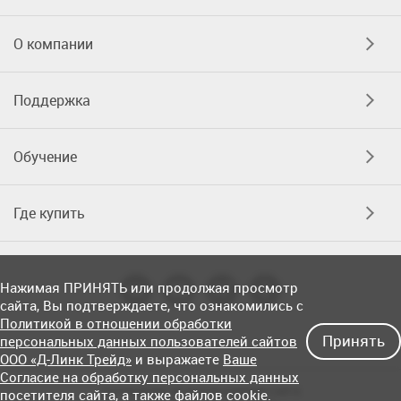
О компании
Поддержка
Обучение
Где купить
Нажимая ПРИНЯТЬ или продолжая просмотр
сайта, Вы подтверждаете, что ознакомились с
Политикой в отношении обработки
Принять
персональных данных пользователей сайтов
ООО «Д-Линк Трейд»
и выражаете
Ваше
Согласие на обработку персональных данных
Соглашение об использовании сайта
посетителя сайта
, а также файлов cookie.