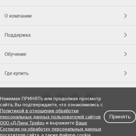
О компании
Поддержка
Обучение
Где купить
Нажимая ПРИНЯТЬ или продолжая просмотр
сайта, Вы подтверждаете, что ознакомились с
Политикой в отношении обработки
Принять
персональных данных пользователей сайтов
ООО «Д-Линк Трейд»
и выражаете
Ваше
Согласие на обработку персональных данных
Соглашение об использовании сайта
посетителя сайта
, а также файлов cookie.