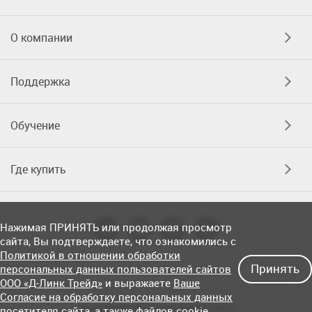
О компании
Поддержка
Обучение
Где купить
Нажимая ПРИНЯТЬ или продолжая просмотр
сайта, Вы подтверждаете, что ознакомились с
Политикой в отношении обработки
Принять
персональных данных пользователей сайтов
ООО «Д-Линк Трейд»
и выражаете
Ваше
Согласие на обработку персональных данных
Соглашение об использовании сайта
посетителя сайта
, а также файлов cookie.