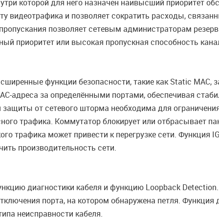
утри которой для него назначен наивысший приоритет обс
ту видеотрафика и позволяет сократить расходы, связан
 пропускания позволяет сетевым администраторам резерв
ый приоритет или высокая пропускная способность канал
ширенные функции безопасности, такие как Static MAC, з
MAC-адреса за определёнными портами, обеспечивая ста
 защиты от сетевого шторма необходима для ограничения
ного трафика. Коммутатор блокирует или отбрасывает па
кого трафика может привести к перегрузке сети. Функция 
чить производительность сети.
кцию диагностики кабеля и функцию Loopback Detection. 
отключения порта, на котором обнаружена петля. Функция 
типа неисправности кабеля.