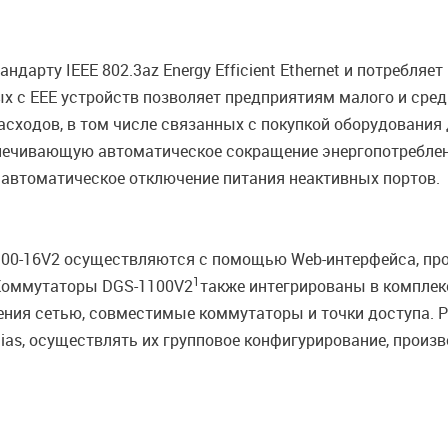
ндарту IEEE 802.3az Energy Efficient Ethernet и потребля
х с EEE устройств позволяет предприятиям малого и сре
ходов, в том числе связанных с покупкой оборудования 
спечивающую автоматическое сокращение энергопотреблен
 автоматическое отключение питания неактивных портов.
100-16V2 осуществляются с помощью Web-интерфейса, пр
1
 Коммутаторы DGS-1100V2
также интегрированы в комплек
ения сетью, совместимые коммутаторы и точки доступа. 
as, осуществлять их групповое конфигурирование, произв