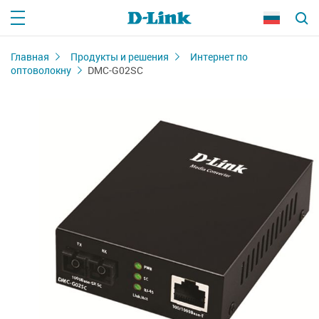
Главная
Продукты и решения
Интернет по
оптоволокну
DMC-G02SC