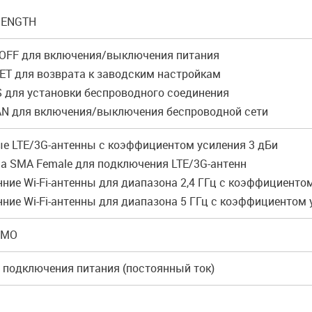
RENGTH
/OFF для включения/выключения питания
SET для возврата к заводским настройкам
S для установки беспроводного соединения
AN для включения/выключения беспроводной сети
ые LTE/3G-антенны с коэффициентом усиления 3 дБи
ма SMA Female для подключения LTE/3G-антенн
нние Wi-Fi-антенны для диапазона 2,4 ГГц с коэффициенто
нние Wi-Fi-антенны для диапазона 5 ГГц с коэффициентом 
MIMO
я подключения питания (постоянный ток)