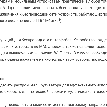
терам и мобильным устройствам практически в любой точк
 и 5 ГГц позволяет использовать беспроводную сеть для 
лючения к беспроводной сети устройств, работающих по с
2
ного соединения до 1167 Мбит/с
) .
ункций для беспроводного интерфейса. Устройство подде
аемых устройств по MAC-адресу, а также позволяет испо
 для выключения/включения Wi-Fi-сети. В случае необход
ра одним нажатием на кнопку, при этом устройства, под
ти
ределить ресурсы маршрутизатора для эффективного испол
 скорость для потоковой передачи мультимедиа в высоко
ming позволяет динамически менять диаграмму направлен