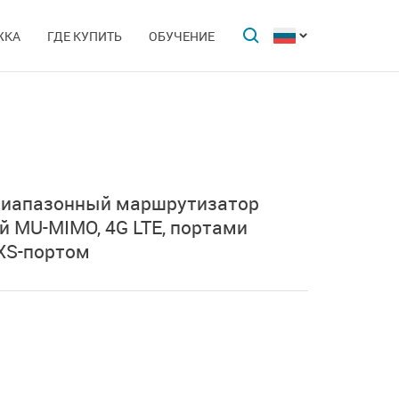
ЖКА
ГДЕ КУПИТЬ
ОБУЧЕНИЕ
диапазонный маршрутизатор
ой
MU-MIMO,
4G LTE,
портами
XS-портом