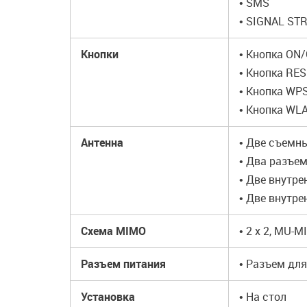
• SMS
• SIGNAL ST
Кнопки
• Кнопка ON
• Кнопка RE
• Кнопка WP
• Кнопка WL
Антенна
• Две съемн
• Два разъе
• Две внутре
• Две внутре
Схема MIMO
• 2 x 2, MU-
Разъем питания
• Разъем дл
Установка
• На стол