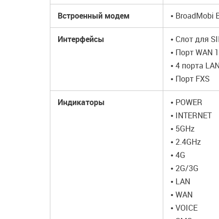
Встроенный модем
• BroadMobi
Интерфейсы
• Слот для S
• Порт WAN 
• 4 порта LA
• Порт FXS
Индикаторы
• POWER
• INTERNET
• 5GHz
• 2.4GHz
• 4G
• 2G/3G
• LAN
• WAN
• VOICE