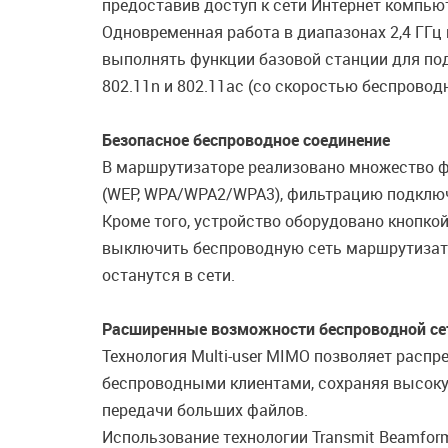
предоставив доступ к сети Интернет компью
Одновременная работа в диапазонах 2,4 ГГц
выполнять функции базовой станции для подк
802.11n и 802.11ac (со скоростью беспровод
Безопасное беспроводное соединение
В маршрутизаторе реализовано множество ф
(WEP, WPA/WPA2/WPA3), фильтрацию подключ
Кроме того, устройство оборудовано кнопкой
выключить беспроводную сеть маршрутизато
останутся в сети.
Расширенные возможности беспроводной се
Технология Multi-user MIMO позволяет расп
беспроводными клиентами, сохраняя высокую
передачи больших файлов.
Использование технологии Transmit Beamfor