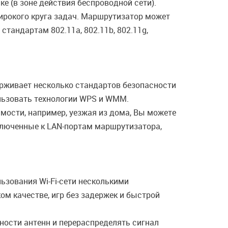
е (в зоне действия беспроводной сети).
широкого круга задач. Маршрутизатор может
тандартам 802.11a, 802.11b, 802.11g,
рживает несколько стандартов безопасности
льзовать технологии WPS и WMM.
имости, например, уезжая из дома, Вы можете
ключенные к LAN-портам маршрутизатора,
ьзования Wi-Fi-сети несколькими
м качестве, игр без задержек и быстрой
ности антенн и перераспределять сигнал