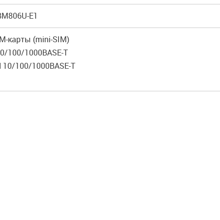
 BM806U-E1
IM-карты (mini-SIM)
10/100/1000BASE-T
N 10/100/1000BASE-T