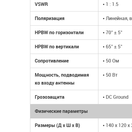
VSWR
• 1 : 1.5
Поляризация
• Линейная, 
HPBW по горизонтали
• 70° ± 5°
HPBW по вертикали
• 65° ± 5°
Сопротивление
• 50 Ом
Мощность, подводимая
• 50 Вт
ко входу антенны
Грозозащита
• DC Ground
Физические параметры
Размеры (Д x Ш x В)
• 140 x 120 x