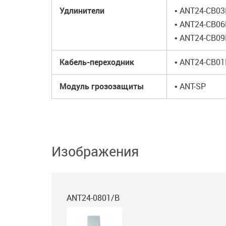
Удлинители
• ANT24-CB0
• ANT24-CB0
• ANT24-CB0
Кабель-переходник
• ANT24-CB0
Модуль грозозащиты
• ANT-SP
Изображения
ANT24-0801/B