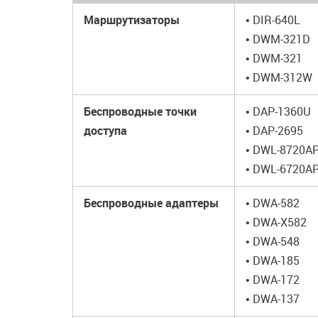
Маршрутизаторы
• DIR-640L
• DWM-321D
• DWM-321
• DWM-312W
Беспроводные точки
• DAP-1360U
доступа
• DAP-2695
• DWL-8720A
• DWL-6720A
Беспроводные адаптеры
• DWA-582
• DWA-X582
• DWA-548
• DWA-185
• DWA-172
• DWA-137