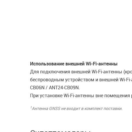
Использование внешней Wi-Fi-антенны
Для подключения внешней Wi-Fi-антенны (кр
беспроводным устройством и внешней Wi-Fi-
CB06N / ANT24-CB09N.
При установке Wi-Fi-антенны вне помещения
1
Антенна GNSS не входит в комплект поставки.