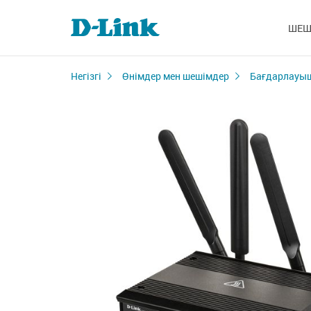
ШЕШ
Негізгі
Өнімдер мен шешімдер
Бағдарлауы