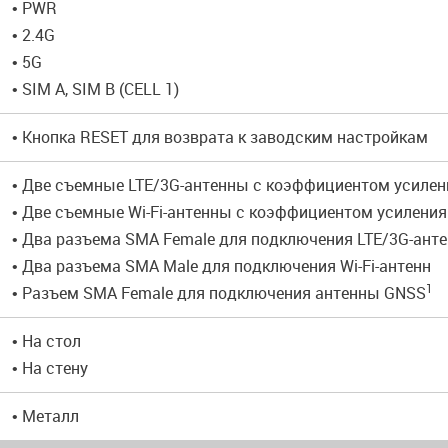
• PWR
• 2.4G
• 5G
• SIM A, SIM B (CELL 1)
• Кнопка RESET для возврата к заводским настройкам
• Две съемные LTE/3G-антенны с коэффициентом усилен
• Две съемные Wi-Fi-антенны с коэффициентом усиления
• Два разъема SMA Female для подключения LTE/3G-ант
• Два разъема SMA Male для подключения Wi-Fi-антенн
1
• Разъем SMA Female для подключения антенны GNSS
• На стол
• На стену
• Металл