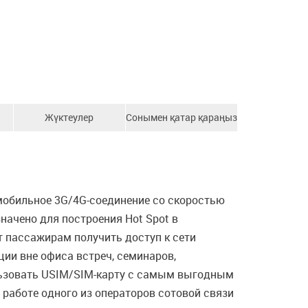
Жүктеулер
Сонымен қатар қараңыз
мобильное 3G/4G-соединение со скоростью
начено для построения Hot Spot в
т пассажирам получить доступ к сети
ии вне офиса встреч, семинаров,
льзовать USIM/SIM-карту с самым выгодным
 работе одного из операторов сотовой связи