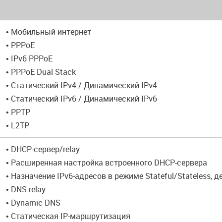
• Мобильный интернет
• PPPoE
• IPv6 PPPoE
• PPPoE Dual Stack
• Статический IPv4 / Динамический IPv4
• Статический IPv6 / Динамический IPv6
• PPTP
• L2TP
• DHCP-сервер/relay
• Расширенная настройка встроенного DHCP-сервера
• Назначение IPv6-адресов в режиме Stateful/Stateless, 
• DNS relay
• Dynamic DNS
• Статическая IP-маршрутизация