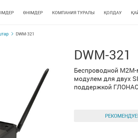
ІМДЕР
ӨНІМДЕР
КОМПАНИЯ ТУРАЛЫ
ҚОЛДАУ
ҚА
штар
DWM-321
DWM-321
Беспроводной M2M-
модулем
для двух S
поддержкой ГЛОНА
РЕКОМЕНДУ