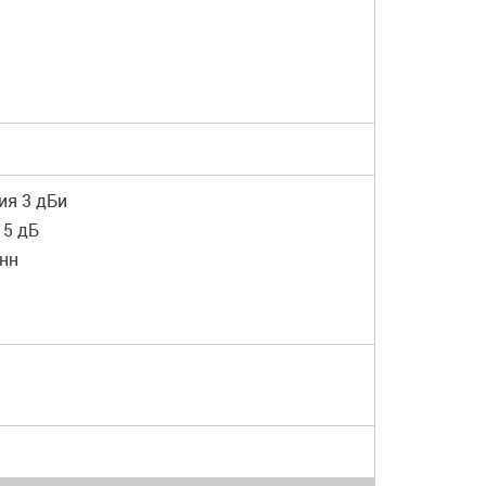
ия 3 дБи
 5 дБ
енн