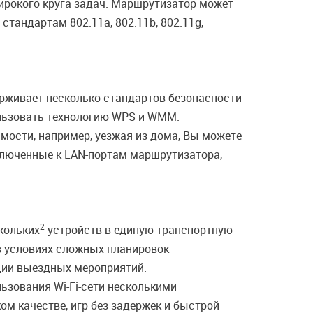
широкого круга задач. Маршрутизатор может
тандартам 802.11a, 802.11b, 802.11g,
рживает несколько стандартов безопасности
ользовать технологию WPS и WMM.
имости, например, уезжая из дома, Вы можете
ключенные к LAN-портам маршрутизатора,
2
кольких
устройств в единую транспортную
 в условиях сложных планировок
ации выездных мероприятий.
ьзования Wi-Fi-сети несколькими
м качестве, игр без задержек и быстрой