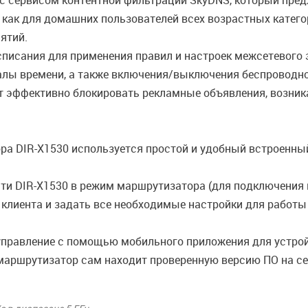
с сервисом контентной фильтрации SkyDNS, который пред
 как для домашних пользователей всех возрастных катего
ятий.
списания для применения правил и настроек межсетевого 
алы времени, а также включения/выключения беспроводной
 эффективно блокировать рекламные объявления, возник
а DIR-X1530 используется простой и удобный встроенный
сти DIR-X1530 в режим маршрутизатора (для подключения
ли клиента и задать все необходимые настройки для работ
управление с помощью мобильного приложения для устрой
маршрутизатор сам находит проверенную версию ПО на сер