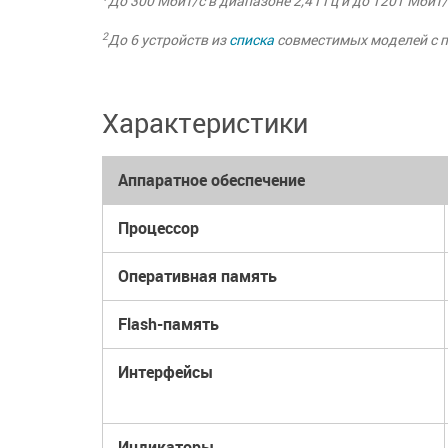
До 300 Мбит/с в диапазоне 2,4 ГГц и до 1201 Мбит/
2
До 6 устройств из
списка
совместимых моделей с 
Характеристики
Аппаратное обеспечение
Процессор
Оперативная память
Flash-память
Интерфейсы
Индикаторы