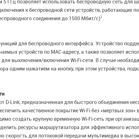
 и 5 ГГц позволяет использовать беспроводную сеть для 
лючения к беспроводной сети устройств, работающих по с
1
 беспроводного соединения до 1500 Мбит/с)
.
ункций для беспроводного интерфейса. Устройство подде
аемых устройств по MAC-адресу, а также позволяет исп
 для выключения/включения Wi-Fi-сети. В случае необход
ра одним нажатием на кнопку, при этом устройства, под
ти
от D-Link, предназначенная для быстрого объединения нес
обеспечить качественное покрытие Wi-Fi без «мертвых зон»
димо создать крупную временную Wi-Fi-сеть при организ
ределить ресурсы маршрутизатора для эффективного испол
 скорость для потоковой передачи мультимедиа в высоко