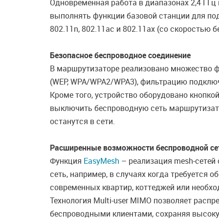
Одновременная работа в диапазонах 2,4 ГГц
выполнять функции базовой станции для подк
802.11n, 802.11ac и 802.11ax (со скоростью
Безопасное беспроводное соединение
В маршрутизаторе реализовано множество ф
(WEP, WPA/WPA2/WPA3), фильтрацию подключ
Кроме того, устройство оборудовано кнопкой
выключить беспроводную сеть маршрутизато
останутся в сети.
Расширенные возможности беспроводной се
Функция
EasyMesh
– реализация mesh-сетей 
сеть, например, в случаях когда требуется 
современных квартир, коттеджей или необхо
Технология Multi-user MIMO позволяет расп
беспроводными клиентами, сохраняя высокую